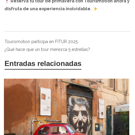
Reserva tu tour de primavera con Tourismotion ahora y
disfruta de una experiencia inolvidable.
Navegación
Tourismotion participa en FITUR 2025
¿Qué hace que un tour merezca 5 estrellas?
de
entradas
Entradas relacionadas